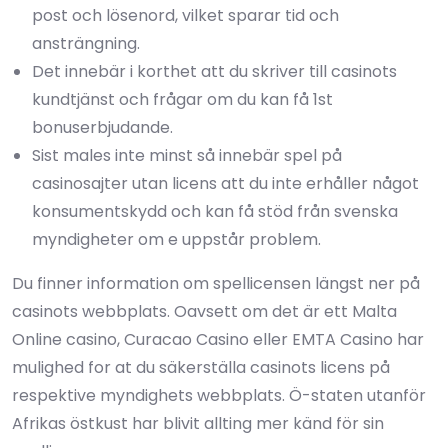
post och lösenord, vilket sparar tid och
ansträngning.
Det innebär i korthet att du skriver till casinots
kundtjänst och frågar om du kan få 1st
bonuserbjudande.
Sist males inte minst så innebär spel på
casinosajter utan licens att du inte erhåller något
konsumentskydd och kan få stöd från svenska
myndigheter om e uppstår problem.
Du finner information om spellicensen längst ner på
casinots webbplats. Oavsett om det är ett Malta
Online casino, Curacao Casino eller EMTA Casino har
mulighed for at du säkerställa casinots licens på
respektive myndighets webbplats. Ö-staten utanför
Afrikas östkust har blivit allting mer känd för sin