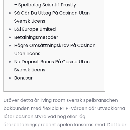
– Spelbolag Scientif Trustly
Så Gör Du Uttag På Casinon Utan
Svensk Licens
L&l Europe Limited
Betalningsmetoder
Högre Omsättningskrav På Casinon
Utan Licens
No Deposit Bonus På Casino Utan
Svensk Licens
Bonusar
Utöver detta är living room svensk spelbranschen
bakbunden med flexibla RTP-värden där utvecklarna
låter casinon styra vad hög eller låg
återbetalningsprocent spelen lanseras med. Detta är