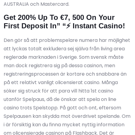
AUSTRALIA och Mastercard.
Get 200% Up To €7, 500 On Your
First Deposit In” “⚡ Instant Casino!
Den gör så att problemspelare numera har möjlighet
att lyckas totalt exkludera sej själva från living area
reglerade marknaden i Sverige. Som svensk måste
man dock registrera sig på dessa casinon, men
registreringsprocessen är kortare och snabbare än
på ett relativt vanligt olicensierat casino. Många
söker sig struck för att para vill hitta 1st casino
utanför Spelpaus, då de önskar att spela on line
casino trots Spelstopp. På gott och ont, eftersom
Spelpausen kan skydda mot överdrivet spelande. Om
i är försiktig kan du finna mycket nyttig information
om olicensierade casinon på Flashback. Det är