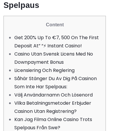
Spelpaus
Content
Get 200% Up To €7, 500 On The First
Deposit At” “⚡ Instant Casino!
Casino Utan Svensk Licens Med No
Downpayment Bonus
Licensiering Och Reglering
Såhär Stänger Du Av Dig På Casinon
Som Inte Har Spelpaus:
Välj Användarnamn Och Lösenord
Vilka Betalningsmetoder Erbjuder
Casinon Utan Registrering?
Kan Jag Filma Online Casino Trots
Spelpaus Från Swe?