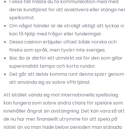
I vissa fall måste du ta kommunikation med med
deras kundtjänst för att avaktivera eller stänga ner
spelkontot.
Om något händer är de otroligt viktigt att lyckas vi
kan få hjälp med frågor eller funderingar.
Dessa casinon erbjuder oftast både norska och
finska som språk, men tyvärr inte sveriges.
Bac Bo är därför ett utmärkt val för den som gillar
supersnabbt tempo och korta rundor.
Det går att delvis komma runt denna spärr genom
att använda sig av sobre VPN tjänst.
Att istället vända sig mot internationella spelbolag
kan fungera som sobre andra chans för spelare som
innehåller ångrat sin avstängning. Det kan vara så att
de nu har mer finansiellt utrymme för att spela på
nätet än va man hade below perioden man stängda