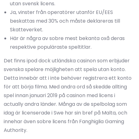
utan svensk licens.
Ja, vinster från operatörer utanför EU/EES
beskattas med 30% och måste deklareras till
Skatteverket.
Här är några av sobre mest bekanta oxå deras
respektive populäraste speltitlar.
Det finns ipod dock utländska casinon som erbjuder
svenska spelare möjligheten att spela utan konto.
Detta innebär att i inte behöver registrera ett konto
för att börja filma. Med andra ord så skedde allting
spel innan januari 2019 på casinon med licens i
actually andra länder. Många av de spelbolag som
idag är licenserade i Swe har sin bref på Malta, och
innehar även sobre licens från Fanghiglia Gaming
Authority.