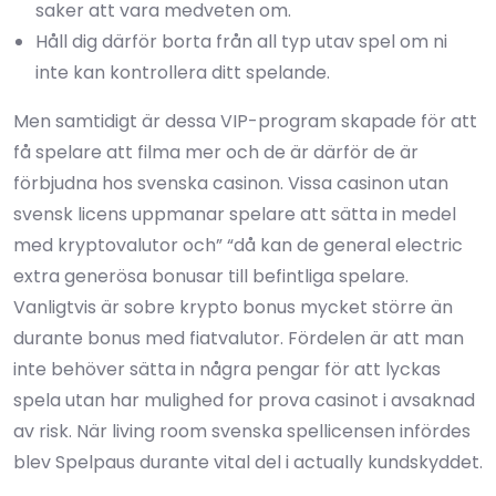
saker att vara medveten om.
Håll dig därför borta från all typ utav spel om ni
inte kan kontrollera ditt spelande.
Men samtidigt är dessa VIP-program skapade för att
få spelare att filma mer och de är därför de är
förbjudna hos svenska casinon. Vissa casinon utan
svensk licens uppmanar spelare att sätta in medel
med kryptovalutor och” “då kan de general electric
extra generösa bonusar till befintliga spelare.
Vanligtvis är sobre krypto bonus mycket större än
durante bonus med fiatvalutor. Fördelen är att man
inte behöver sätta in några pengar för att lyckas
spela utan har mulighed for prova casinot i avsaknad
av risk. När living room svenska spellicensen infördes
blev Spelpaus durante vital del i actually kundskyddet.