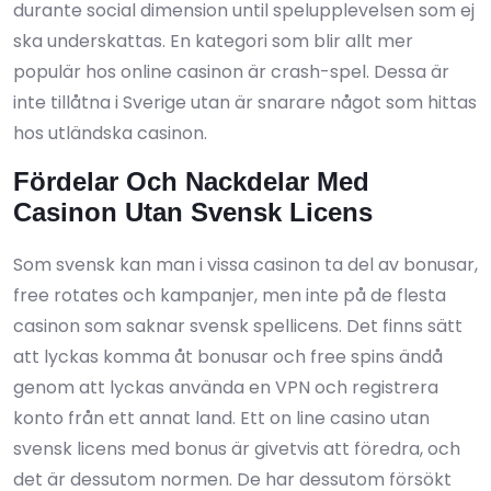
durante social dimension until spelupplevelsen som ej
ska underskattas. En kategori som blir allt mer
populär hos online casinon är crash-spel. Dessa är
inte tillåtna i Sverige utan är snarare något som hittas
hos utländska casinon.
Fördelar Och Nackdelar Med
Casinon Utan Svensk Licens
Som svensk kan man i vissa casinon ta del av bonusar,
free rotates och kampanjer, men inte på de flesta
casinon som saknar svensk spellicens. Det finns sätt
att lyckas komma åt bonusar och free spins ändå
genom att lyckas använda en VPN och registrera
konto från ett annat land. Ett on line casino utan
svensk licens med bonus är givetvis att föredra, och
det är dessutom normen. De har dessutom försökt