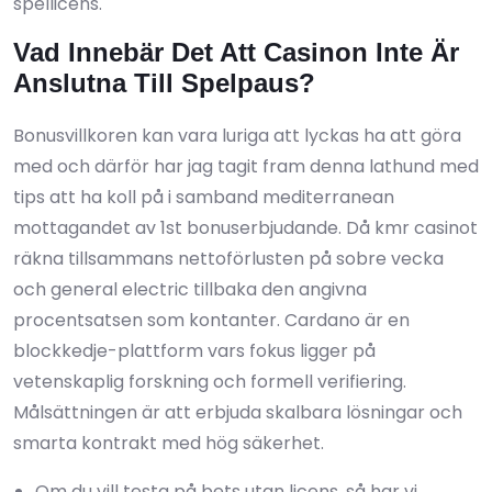
spellicens.
Vad Innebär Det Att Casinon Inte Är
Anslutna Till Spelpaus?
Bonusvillkoren kan vara luriga att lyckas ha att göra
med och därför har jag tagit fram denna lathund med
tips att ha koll på i samband mediterranean
mottagandet av 1st bonuserbjudande. Då kmr casinot
räkna tillsammans nettoförlusten på sobre vecka
och general electric tillbaka den angivna
procentsatsen som kontanter. Cardano är en
blockkedje-plattform vars fokus ligger på
vetenskaplig forskning och formell verifiering.
Målsättningen är att erbjuda skalbara lösningar och
smarta kontrakt med hög säkerhet.
Om du vill testa på bets utan licens, så har vi