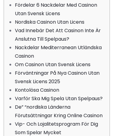
Fördelar 6 Nackdelar Med Casinon
Utan Svensk Licens
Nordiska Casinon Utan Licens
Vad Innebär Det Att Casinon Inte Är
Anslutna Till Spelpaus?
Nackdelar Mediterranean Utländska
Casinon
Om Casinon Utan Svensk Licens
Förväntningar På Nya Casinon Utan
Svensk Licens 2025
Kontolösa Casinon
Varför Ska Mig Spela Utan Spelpaus?
De” “nordiska Länderna
Förutsättningar Kring Online Casinon
Vip- Och Lojalitetsprogram För Dig
Som Spelar Mycket